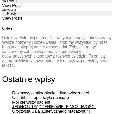
Posts
29
View Posts
ZDROWIE
Posts
10
View Posts
O NAS
Dzięki wieloletniej obecności na rynku beauty, dobrze znamy
Wasze potrzeby i oczekiwania i zrobimy wszystko, by nasz
blog jak najlepiej na nie odpowiadał. Żeby osiągnąć
zamierzony cel, do współpracy zaprosiliśmy
doświadczonych ekspertów z różnych dziedzin. To oni są
autorami tekstów i gwarantują ich najwyższą merytoryczną
jakość.
Ostatnie wpisy
Rozmowy o mikrobiocie i długowieczności
Cellulit – terapia szyta na miarę
Mój pierwszy pacjent
JEDNO URZĄDZENIE, WIELE MOŻLIWOŚCI
Uroczysta Gala „Estetycznego Magazynu” i