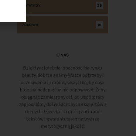
WYWIADY
29
ZDROWIE
10
O NAS
Dzięki wieloletniej obecności na rynku
beauty, dobrze znamy Wasze potrzeby i
oczekiwania i zrobimy wszystko, by nasz
blog jak najlepiej na nie odpowiadał. Żeby
osiągnąć zamierzony cel, do współpracy
zaprosiliśmy doświadczonych ekspertów z
różnych dziedzin. To oni są autorami
tekstów i gwarantują ich najwyższą
merytoryczną jakość.