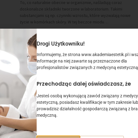
To, co naturalnie obecne w organizmie, naśladują coraz
doskonalsze składniki tworzone w laboratorium. Takimi
substancjami są np. czynniki wzrostu, które wyzwalają nowe
życie w komórkach skóry. W tej beczce miodu…
SHARE
Drogi Użytkowniku!
Informujemy, że strona www.akademiaestetik.pl i wsz
informacje na niej zawarte są przeznaczone dla
MEDYCYNA ESTETYCZNA
profesjonalistów związanych z medycyną estetyczną
Zabiegi estetyczne a choroby skóry
Przechodząc dalej oświadczasz, że
14 GRUDNIA 2022
DOROTA SZADKOWSKA
Jesteś osobą wykonującą zawód związany z medyc
Choroby skóry czy choroba Hashimoto nie oznaczają
estetyczną, posiadasz kwalifikacje w tym zakresie lu
konieczności rezygnacji z zabiegów medycyny estetycznej.
prowadzisz działalność gospodarczą związaną z br
Ważne, żeby uprzedzić lekarza o swoim problemie i zachować
medyczną.
powściągliwość w fundowaniu skórze dodatkowych, często
ryzykownych doznań.…
SHARE