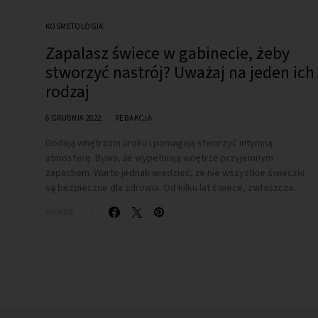
KOSMETOLOGIA
Zapalasz świece w gabinecie, żeby
stworzyć nastrój? Uważaj na jeden ich
rodzaj
6 GRUDNIA 2022
REDAKCJA
Dodają wnętrzom uroku i pomagają stworzyć intymną
atmosferę. Bywa, że wypełniają wnętrze przyjemnym
zapachem. Warto jednak wiedzieć, że nie wszystkie świeczki
są bezpieczne dla zdrowia. Od kilku lat świece, zwłaszcza…
SHARE