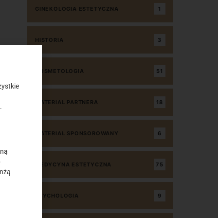
GINEKOLOGIA ESTETYCZNA
1
HISTORIA
3
KOSMETOLOGIA
51
ystkie
MATERIAŁ PARTNERA
18
.
MATERIAŁ SPONSOROWANY
6
yną
b
MEDYCYNA ESTETYCZNA
75
anżą
PSYCHOLOGIA
9