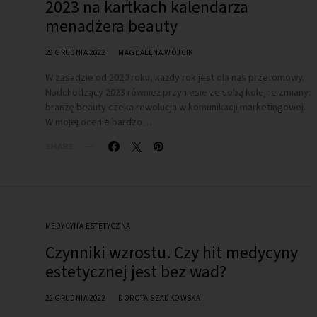
2023 na kartkach kalendarza
menadżera beauty
29 GRUDNIA 2022
MAGDALENA WÓJCIK
W zasadzie od 2020 roku, każdy rok jest dla nas przełomowy.
Nadchodzący 2023 również przyniesie ze sobą kolejne zmiany:
branżę beauty czeka rewolucja w komunikacji marketingowej.
W mojej ocenie bardzo…
SHARE
MEDYCYNA ESTETYCZNA
Czynniki wzrostu. Czy hit medycyny
estetycznej jest bez wad?
22 GRUDNIA 2022
DOROTA SZADKOWSKA