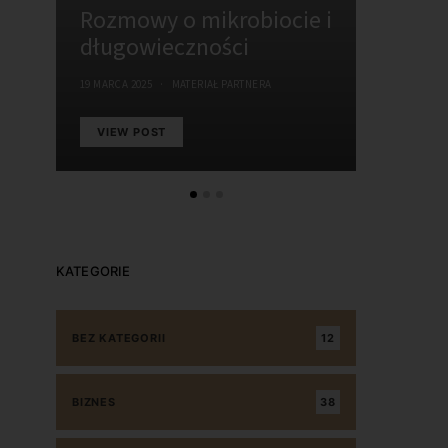
Rozmowy o mikrobiocie i
Celluli
długowieczności
na mia
19 MARCA 2025
MATERIAŁ PARTNERA
12 MARCA 202
VIEW POST
VIEW P
KATEGORIE
BEZ KATEGORII
12
BIZNES
38