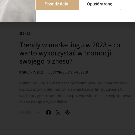
Przejdź dalej
Opuść stronę
BIZNES
Trendy w marketingu w 2023 – co
warto wykorzystać w promocji
swojego biznesu?
9 GRUDNIA 2022
JUSTYNA ŁUKASIK-RUSSEK
Koniec roku to zawsze czas podsumowań. Reklama stanowi
bardzo istotny element w rozwoju każdej firmy, zatem i tu
warto przyjrzeć się temu, co pozwoli skutecznie wypromować
nasze usługi czy produkty.…
SHARE