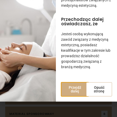
medycyną estetyczną.
BEZ KATEGORII
12
Przechodząc dalej
oświadczasz, że
BIZNES
38
Jesteś osobą wykonującą
zawód związany z medycyną
estetyczną, posiadasz
GINEKOLOGIA ESTETYCZNA
1
kwalifikacje w tym zakresie lub
prowadzisz działalność
gospodarczą związaną z
HISTORIA
3
branżą medyczną.
KOSMETOLOGIA
51
Przejdź
Opuść
dalej
stronę
MATERIAŁ PARTNERA
18
MATERIAŁ SPONSOROWANY
6