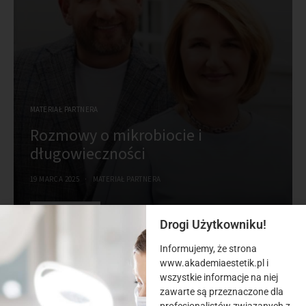
MATERIAŁ PARTNERA
Rozmowy o mikrobiocie i
długowieczności
19 MARCA 2025
MATERIAŁ PARTNERA
VIEW POST
Drogi Użytkowniku!
Informujemy, że strona
www.akademiaestetik.pl i
wszystkie informacje na niej
zawarte są przeznaczone dla
KATEGORIE
profesjonalistów związanych z