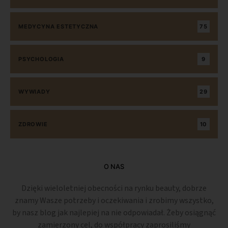
MEDYCYNA ESTETYCZNA
75
PSYCHOLOGIA
9
WYWIADY
29
ZDROWIE
10
O NAS
Dzięki wieloletniej obecności na rynku beauty, dobrze
znamy Wasze potrzeby i oczekiwania i zrobimy wszystko,
by nasz blog jak najlepiej na nie odpowiadał. Żeby osiągnąć
zamierzony cel, do współpracy zaprosiliśmy