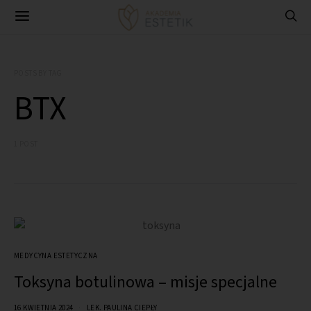
POSTS BY TAG
BTX
1 POST
MEDYCYNA ESTETYCZNA
Toksyna botulinowa – misje specjalne
16 KWIETNIA 2024
LEK. PAULINA CIEPŁY