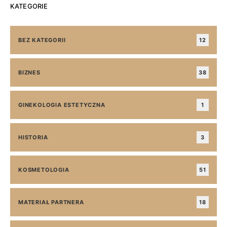
KATEGORIE
BEZ KATEGORII
12
BIZNES
38
GINEKOLOGIA ESTETYCZNA
1
HISTORIA
3
KOSMETOLOGIA
51
MATERIAŁ PARTNERA
18