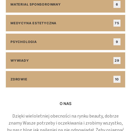
MATERIAŁ SPONSOROWANY
6
MEDYCYNA ESTETYCZNA
75
PSYCHOLOGIA
9
WYWIADY
29
ZDROWIE
10
O NAS
Dzięki wieloletniej obecności na rynku beauty, dobrze
znamy Wasze potrzeby i oczekiwania i zrobimy wszystko,
by nasz blog jak najlepiej na nie odpowiadał. Żeby osiągnąć