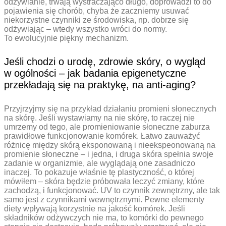
odżywianie, trwają wystraczająco długo, doprowadzi to do
pojawienia się chorób, chyba że zaczniemy usuwać
niekorzystne czynniki ze środowiska, np. dobrze się
odżywiając – wtedy wszystko wróci do normy.
To ewolucyjnie piękny mechanizm.
Jeśli chodzi o urodę, zdrowie skóry, o wygląd
w ogólności – jak badania epigenetyczne
przekładają się na praktykę, na anti-aging?
Przyjrzyjmy się na przykład działaniu promieni słonecznych
na skórę. Jeśli wystawiamy na nie skórę, to raczej nie
umrzemy od tego, ale promieniowanie słoneczne zaburza
prawidłowe funkcjonowanie komórek. Łatwo zauważyć
różnicę między skórą eksponowaną i nieekspeonowaną na
promienie słoneczne – i jedna, i druga skóra spełnia swoje
zadanie w organizmie, ale wyglądają one zasadniczo
inaczej. To pokazuje właśnie tę plastyczność, o której
mówiłem – skóra będzie próbowała leczyć zmiany, które
zachodzą, i funkcjonować. UV to czynnik zewnętrzny, ale tak
samo jest z czynnikami wewnętrznymi. Pewne elementy
diety wpływają korzystnie na jakość komórek. Jeśli
składników odżywczych nie ma, to komórki do pewnego