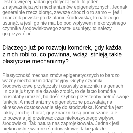
jest najwięcej badań jej dotyczących, to jeden
z najważniejszych mechanizmów epigenetycznych. Jednak
generalnie rzecz biorąc, zawsze chodzi o to samo – jeśli
znacznik powstał po działaniu środowiska, to należy go
usunąć, a jeśli go nie ma, bo pod wpływem niekorzystnego
czynnika środowiskowego został usunięty, to należy
go przywrócić.
Dlaczego już po rozwoju komórek, gdy każda
z nich robi to, co powinna, wciąż istnieją takie
plastyczne mechanizmy?
Plastyczność mechanizmów epigenetycznych to bardzo
ważny mechanizm adaptacyjny. Gdyby czynniki
środowiskowe przyłączały i usuwały znaczniki na genach
i nic się już tym nie dawało zrobić, to de facto komórka
musiałaby umrzeć, bo dość szybko przestałaby pełnić swoje
funkcje. A mechanizmy epigenetyczne pozwalają na
okresowe dostosowanie się do środowiska. Komórka jest
jakby „trochę chora”, gdy znaczniki są pomieszane, ale
to pozwala jej przetrwać czas niekorzystnego wpływu
środowiska. Tak natura nas zaprojektowała. Jednak jeśli
niekorzystne warunki środowiskowe, takie jak złe