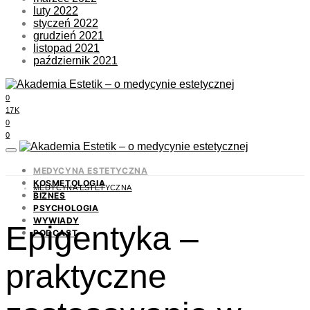
luty 2022
styczeń 2022
grudzień 2021
listopad 2021
październik 2021
0
17K
0
0
MEDYCYNA ESTETYCZNA
KOSMETOLOGIA
MEDYCYNA ESTETYCZNA
BIZNES
PSYCHOLOGIA
WYWIADY
Epigentyka –
PODCAST
praktyczne