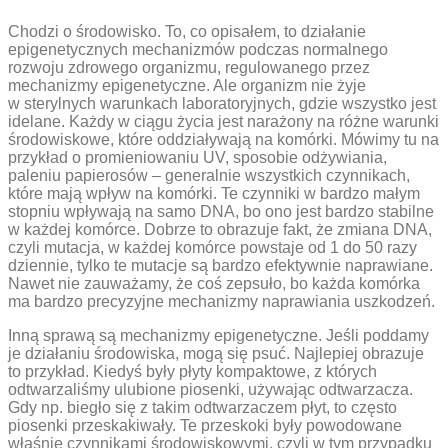
Chodzi o środowisko. To, co opisałem, to działanie
epigenetycznych mechanizmów podczas normalnego
rozwoju zdrowego organizmu, regulowanego przez
mechanizmy epigenetyczne. Ale organizm nie żyje
w sterylnych warunkach laboratoryjnych, gdzie wszystko jest
idelane. Każdy w ciągu życia jest narażony na różne warunki
środowiskowe, które oddziaływają na komórki. Mówimy tu na
przykład o promieniowaniu UV, sposobie odżywiania,
paleniu papierosów – generalnie wszystkich czynnikach,
które mają wpływ na komórki. Te czynniki w bardzo małym
stopniu wpływają na samo DNA, bo ono jest bardzo stabilne
w każdej komórce. Dobrze to obrazuje fakt, że zmiana DNA,
czyli mutacja, w każdej komórce powstaje od 1 do 50 razy
dziennie, tylko te mutacje są bardzo efektywnie naprawiane.
Nawet nie zauważamy, że coś zepsuło, bo każda komórka
ma bardzo precyzyjne mechanizmy naprawiania uszkodzeń.
Inną sprawą są mechanizmy epigenetyczne. Jeśli poddamy
je działaniu środowiska, mogą się psuć. Najlepiej obrazuje
to przykład. Kiedyś były płyty kompaktowe, z których
odtwarzaliśmy ulubione piosenki, używając odtwarzacza.
Gdy np. biegło się z takim odtwarzaczem płyt, to często
piosenki przeskakiwały. Te przeskoki były powodowane
właśnie czynnikami środowiskowymi, czyli w tym przypadku