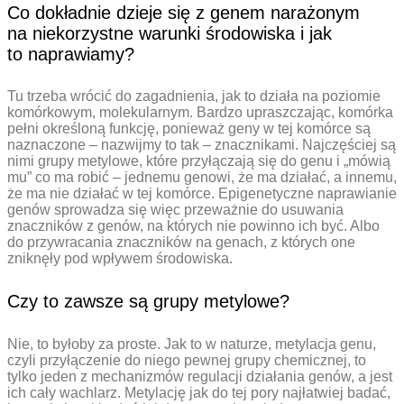
Co dokładnie dzieje się z genem narażonym
na niekorzystne warunki środowiska i jak
to naprawiamy?
Tu trzeba wrócić do zagadnienia, jak to działa na poziomie
komórkowym, molekularnym. Bardzo upraszczając, komórka
pełni określoną funkcję, ponieważ geny w tej komórce są
naznaczone – nazwijmy to tak – znacznikami. Najczęściej są
nimi grupy metylowe, które przyłączają się do genu i „mówią
mu” co ma robić – jednemu genowi, że ma działać, a innemu,
że ma nie działać w tej komórce. Epigenetyczne naprawianie
genów sprowadza się więc przeważnie do usuwania
znaczników z genów, na których nie powinno ich być. Albo
do przywracania znaczników na genach, z których one
zniknęły pod wpływem środowiska.
Czy to zawsze są grupy metylowe?
Nie, to byłoby za proste. Jak to w naturze, metylacja genu,
czyli przyłączenie do niego pewnej grupy chemicznej, to
tylko jeden z mechanizmów regulacji działania genów, a jest
ich cały wachlarz. Metylację jak do tej pory najłatwiej badać,