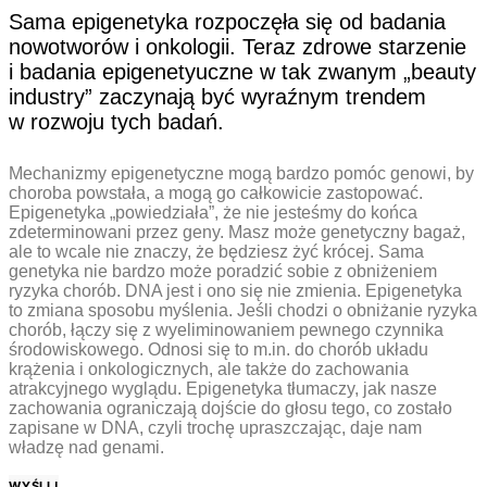
Sama epigenetyka rozpoczęła się od badania
nowotworów i onkologii. Teraz zdrowe starzenie
i badania epigenetyuczne w tak zwanym „beauty
industry” zaczynają być wyraźnym trendem
w rozwoju tych badań.
Mechanizmy epigenetyczne mogą bardzo pomóc genowi, by
choroba powstała, a mogą go całkowicie zastopować.
Epigenetyka „powiedziała”, że nie jesteśmy do końca
zdeterminowani przez geny. Masz może genetyczny bagaż,
ale to wcale nie znaczy, że będziesz żyć krócej. Sama
genetyka nie bardzo może poradzić sobie z obniżeniem
ryzyka chorób. DNA jest i ono się nie zmienia. Epigenetyka
to zmiana sposobu myślenia. Jeśli chodzi o obniżanie ryzyka
chorób, łączy się z wyeliminowaniem pewnego czynnika
środowiskowego. Odnosi się to m.in. do chorób układu
krążenia i onkologicznych, ale także do zachowania
atrakcyjnego wyglądu. Epigenetyka tłumaczy, jak nasze
zachowania ograniczają dojście do głosu tego, co zostało
zapisane w DNA, czyli trochę upraszczając, daje nam
władzę nad genami.
WYŚLIJ