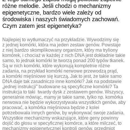
różne melodie. Jeśli chodzi o mechanizmy
epigenetyczne, bardzo wiele zależy od
środowiska i naszych świadomych zachowań.
Czym zatem jest epigenetyka?
Najlepiej to wytłumaczyć na przykładzie. Wywodzimy się
z jednej komórki, która ma jeden zestaw genów. Powstaje
z niej bardzo skomplikowany organizm, który ma tryliony
komórek, i chociaż w każdej z nich DNA jest dokładnie takie
samo, to jednak komórki te tworzą ponad 200 typów tkanek.
Są w nich komórki, które wykonują kompletnie różne
zadania, na przykład komórki nerwowe przewodzą prąd,
a komórki mięśniowe się kurczą. Jak to jest, że takie samo
DNA daje tak zasadniczo inne komórki? Jak na podstawie
„jednej instrukcji” budowane są specyficzne komórki? Ta
instrukcja to taki ­ twardy dysk z zestawem genów. Wszyscy,
generalnie mówiąc, mamy je takie same, tylko np. komórka
nerwowa nie będzie wykorzystywała wszystkich genów, aby
pracować, a komórka mięśniowa będzie z kolei
potrzebowała innych genów, by wykonywać swoje zadania.
Wszystkie mechanizmy wskazujące, które geny powinny
dojść do głosu w specyficznej komórce, a które milczeć, to
mechanizmy epigenetycznej kontroli genów, przedmiot