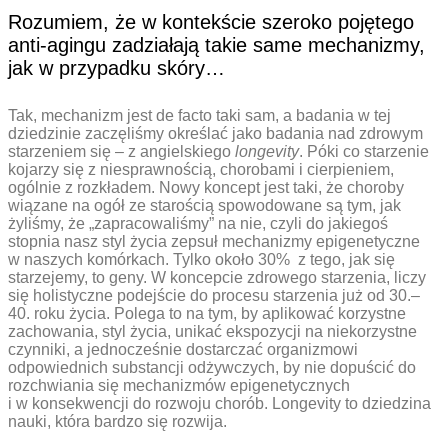
Rozumiem, że w kontekście szeroko pojętego
anti-agingu zadziałają takie same mechanizmy,
jak w przypadku skóry…
Tak, mechanizm jest de facto taki sam, a badania w tej
dziedzinie zaczęliśmy określać jako badania nad zdrowym
starzeniem się – z angielskiego
longevity
. Póki co starzenie
kojarzy się z niesprawnością, chorobami i cierpieniem,
ogólnie z rozkładem. Nowy koncept jest taki, że choroby
wiązane na ogół ze starością spowodowane są tym, jak
żyliśmy, że „zapracowaliśmy” na nie, czyli do jakiegoś
stopnia nasz styl życia zepsuł mechanizmy epigenetyczne
w naszych komórkach. Tylko około 30% z tego, jak się
starzejemy, to geny. W koncepcie zdrowego starzenia, liczy
się holistyczne podejście do procesu starzenia już od 30.–
40. roku życia. Polega to na tym, by aplikować korzystne
zachowania, styl życia, unikać ekspozycji na niekorzystne
czynniki, a jednocześnie dostarczać organizmowi
odpowiednich substancji odżywczych, by nie dopuścić do
rozchwiania się mechanizmów epigenetycznych
i w konsekwencji do rozwoju chorób. Longevity to dziedzina
nauki, która bardzo się rozwija.