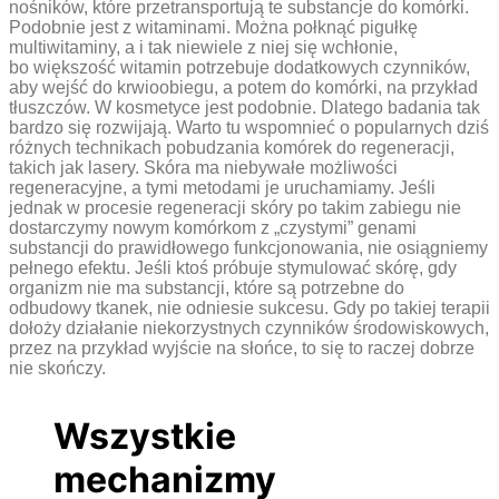
nośników, które przetransportują te substancje do komórki.
Podobnie jest z witaminami. Można połknąć pigułkę
multiwitaminy, a i tak niewiele z niej się wchłonie,
bo większość witamin potrzebuje dodatkowych czynników,
aby wejść do krwioobiegu, a potem do komórki, na przykład
tłuszczów. W kosmetyce jest podobnie. Dlatego badania tak
bardzo się rozwijają. Warto tu wspomnieć o popularnych dziś
różnych technikach pobudzania komórek do regeneracji,
takich jak lasery. Skóra ma niebywałe możliwości
regeneracyjne, a tymi metodami je uruchamiamy. Jeśli
jednak w procesie regeneracji skóry po takim zabiegu nie
dostarczymy nowym komórkom z „czystymi” genami
substancji do prawidłowego funkcjonowania, nie osiągniemy
pełnego efektu. Jeśli ktoś próbuje stymulować skórę, gdy
organizm nie ma substancji, które są potrzebne do
odbudowy tkanek, nie odniesie sukcesu. Gdy po takiej terapii
dołoży działanie niekorzystnych czynników środowiskowych,
przez na przykład wyjście na słońce, to się to raczej dobrze
nie skończy.
Wszystkie
mechanizmy