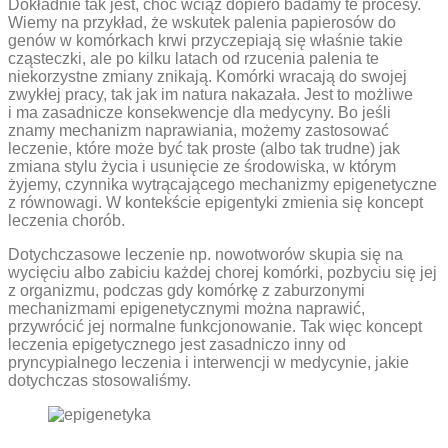
Dokładnie tak jest, choć wciąż dopiero badamy te procesy.
Wiemy na przykład, że wskutek palenia papierosów do
genów w komórkach krwi przyczepiają się właśnie takie
cząsteczki, ale po kilku latach od rzucenia palenia te
niekorzystne zmiany znikają. Komórki wracają do swojej
zwykłej pracy, tak jak im natura nakazała. Jest to możliwe
i ma zasadnicze konsekwencje dla medycyny. Bo jeśli
znamy mechanizm naprawiania, możemy zastosować
leczenie, które może być tak proste (albo tak trudne) jak
zmiana stylu życia i usunięcie ze środowiska, w którym
żyjemy, czynnika wytrącającego mechanizmy epigenetyczne
z równowagi. W kontekście epigentyki zmienia się koncept
leczenia chorób.
Dotychczasowe leczenie np. nowotworów skupia się na
wycięciu albo zabiciu każdej chorej komórki, pozbyciu się jej
z organizmu, podczas gdy komórkę z ­zaburzonymi
mechanizmami epigenetycznymi można naprawić,
przywrócić jej normalne funkcjonowanie. Tak więc koncept
leczenia epigetycznego jest zasadniczo inny od
pryncypialnego leczenia i interwencji w medycynie, jakie
dotychczas stosowaliśmy.