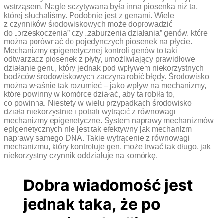
wstrząsem. Nagle sczytywana była inna piosenka niż ta,
której słuchaliśmy. Podobnie jest z genami. Wiele
z czynników środowiskowych może doprowadzić
do „przeskoczenia” czy „zaburzenia działania” genów, które
można porównać do pojedynczych piosenek na płycie.
Mechanizmy epigenetycznej kontroli genów to taki
odtwarzacz piosenek z płyty, umożliwiający prawidłowe
działanie genu, który jednak pod wpływem niekorzystnych
bodźców środowiskowych zaczyna robić błędy. Środowisko
można właśnie tak rozumieć – jako wpływ na mechanizmy,
które powinny w komórce działać, aby ta robiła to,
co powinna. Niestety w wielu przypadkach środowisko
działa niekorzystnie i potrafi wytrącić z równowagi
mechanizmy epigenetyczne. System naprawy mechanizmów
epigenetycznych nie jest tak efektywny jak mechanizm
naprawy samego DNA. Takie wytrącenie z równowagi
mechanizmu, który kontroluje gen, może trwać tak długo, jak
niekorzystny czynnik oddziałuje na komórkę.
Dobra wiadomość jest
jednak taka, że po