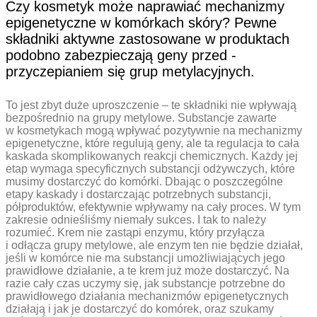
Czy kosmetyk może naprawiać mechanizmy
epigenetyczne w komórkach skóry? Pewne
składniki aktywne zastosowane w produktach
podobno zabezpieczają geny przed ­
przyczepianiem się grup metylacyjnych.
To jest zbyt duże uproszczenie – te składniki nie wpływają
bezpośrednio na grupy metylowe. Substancje zawarte
w kosmetykach mogą wpływać pozytywnie na mechanizmy
epigenetyczne, które regulują geny, ale ta regulacja to cała
kaskada skomplikowanych reakcji chemicznych. Każdy jej
etap wymaga specyficznych substancji odżywczych, które
musimy dostarczyć do komórki. Dbając o poszczególne
etapy kaskady i dostarczając potrzebnych substancji,
półproduktów, efektywnie wpływamy na cały proces. W tym
zakresie odnieśliśmy niemały sukces. I tak to należy
rozumieć. Krem nie zastąpi enzymu, który przyłącza
i odłącza grupy metylowe, ale enzym ten nie będzie działał,
jeśli w komórce nie ma substancji umożliwiających jego
prawidłowe działanie, a te krem już może dostarczyć. Na
razie cały czas uczymy się, jak substancje potrzebne do
prawidłowego działania mechanizmów epigenetycznych
działają i jak je dostarczyć do komórek, oraz szukamy