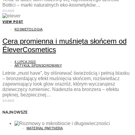
Bottici – marki naturalnych eko-kosmetyków…
SHARE
VIEW POST
KOSMETOLOGIA
Cera promienna i muśnięta słońcem od
ÉleverCosmetics
4 LIPCA 2023
ARTYKUŁ SPONSOROWANY
Letnie „must have”, by olśniewać świeżością i pełnią blasku
– bronzerdający efekt muśnięcia słońcem, rozświetlacz
zapewniający look glow orazróż, którym wyczarujesz
dziewczęcy rumieniec. Nadeszła era bronzera – efektu
pięknej, bezpiecznej…
SHARE
NAJNOWSZE
MATERIAŁ PARTNERA