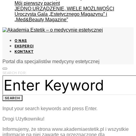
Mój pierwszy pacjent
JEDNO URZĄDZENIE, WIELE MOŻLIWOŚCI
Uroczysta Gala „Estetycznego Magazynu” i
„Med&Beauty Magazine”
O NAS
EKSPERCI
KONTAKT
Portal dla specjalistów medycyny estetycznej
SEARCH FOR:
SEARCH
Input your search keywords and press Enter.
Drogi Użytkowniku!
Informujemy, że strona www.akademiaestetik.pl i wszystkie
informacje na niej zawarte są przeznaczone dla