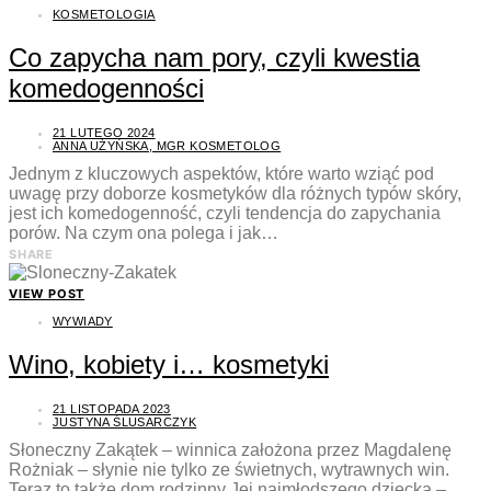
KOSMETOLOGIA
Co zapycha nam pory, czyli kwestia
komedogenności
21 LUTEGO 2024
ANNA UŻYŃSKA, MGR KOSMETOLOG
Jednym z kluczowych aspektów, które warto wziąć pod
uwagę przy doborze kosmetyków dla różnych typów skóry,
jest ich komedogenność, czyli tendencja do zapychania
porów. Na czym ona polega i jak…
SHARE
VIEW POST
WYWIADY
Wino, kobiety i… kosmetyki
21 LISTOPADA 2023
JUSTYNA ŚLUSARCZYK
Słoneczny Zakątek – winnica założona przez Magdalenę
Rożniak – słynie nie tylko ze świetnych, wytrawnych win.
Teraz to także dom rodzinny Jej najmłodszego dziecka –