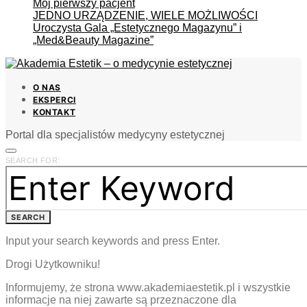
Mój pierwszy pacjent
JEDNO URZĄDZENIE, WIELE MOŻLIWOŚCI
Uroczysta Gala „Estetycznego Magazynu” i
„Med&Beauty Magazine”
O NAS
EKSPERCI
KONTAKT
Portal dla specjalistów medycyny estetycznej
SEARCH FOR:
SEARCH
Input your search keywords and press Enter.
Drogi Użytkowniku!
Informujemy, że strona www.akademiaestetik.pl i wszystkie
informacje na niej zawarte są przeznaczone dla