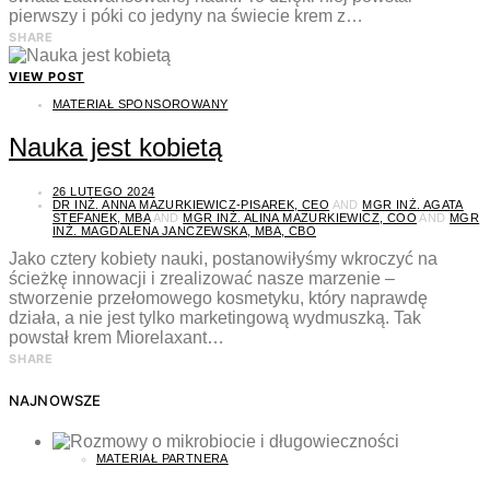
pierwszy i póki co jedyny na świecie krem z…
SHARE
VIEW POST
MATERIAŁ SPONSOROWANY
Nauka jest kobietą
26 LUTEGO 2024
DR INŻ. ANNA MAZURKIEWICZ-PISAREK, CEO
AND
MGR INŻ. AGATA
STEFANEK, MBA
AND
MGR INŻ. ALINA MAZURKIEWICZ, COO
AND
MGR
INŻ. MAGDALENA JANCZEWSKA, MBA, CBO
Jako cztery kobiety nauki, postanowiłyśmy wkroczyć na
ścieżkę innowacji i zrealizować nasze marzenie –
stworzenie przełomowego kosmetyku, który naprawdę
działa, a nie jest tylko marketingową wydmuszką. Tak
powstał krem Miorelaxant…
SHARE
NAJNOWSZE
MATERIAŁ PARTNERA