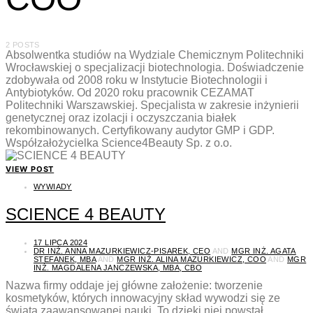
2 POSTS
Absolwentka studiów na Wydziale Chemicznym Politechniki
Wrocławskiej o specjalizacji biotechnologia. Doświadczenie
zdobywała od 2008 roku w Instytucie Biotechnologii i
Antybiotyków. Od 2020 roku pracownik CEZAMAT
Politechniki Warszawskiej. Specjalista w zakresie inżynierii
genetycznej oraz izolacji i oczyszczania białek
rekombinowanych. Certyfikowany audytor GMP i GDP.
Współzałożycielka Science4Beauty Sp. z o.o.
VIEW POST
WYWIADY
SCIENCE 4 BEAUTY
17 LIPCA 2024
DR INŻ. ANNA MAZURKIEWICZ-PISAREK, CEO
AND
MGR INŻ. AGATA
STEFANEK, MBA
AND
MGR INŻ. ALINA MAZURKIEWICZ, COO
AND
MGR
INŻ. MAGDALENA JANCZEWSKA, MBA, CBO
Nazwa firmy oddaje jej główne założenie: tworzenie
kosmetyków, których innowacyjny skład wywodzi się ze
świata zaawansowanej nauki. To dzięki niej powstał