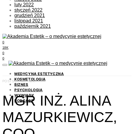
luty 2022
styczeń 2022
grudzień 2021
listopad 2021
październik 2021
0
18K
0
0
MEDYCYNA ESTETYCZNA
KOSMETOLOGIA
POSTS BY AUTHOR
BIZNES
PSYCHOLOGIA
MGR INŻ. ALINA
WYWIADY
PODCAST
MAZURKIEWICZ,
COO