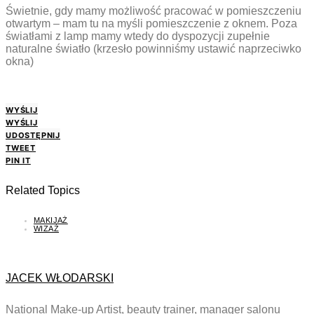
Świetnie, gdy mamy możliwość pracować w pomieszczeniu
otwartym – mam tu na myśli pomieszczenie z oknem. Poza
światłami z lamp mamy wtedy do dyspozycji zupełnie
naturalne światło (krzesło powinniśmy ustawić naprzeciwko
okna)
WYŚLIJ
WYŚLIJ
UDOSTĘPNIJ
TWEET
PIN IT
Related Topics
MAKIJAŻ
WIZAŻ
JACEK WŁODARSKI
National Make-up Artist, beauty trainer, manager salonu