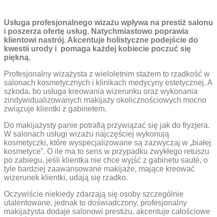
Usługa profesjonalnego wizażu wpływa na prestiż salonu
i poszerza ofertę usług. Natychmiastowo poprawia
klientowi nastrój. Akcentuje holistyczne podejście do
kwestii urody i pomaga każdej kobiecie poczuć się
piękną.
Profesjonalny wizażysta z wieloletnim stażem to rzadkość w
salonach kosmetycznych i klinikach medycyny estetycznej. A
szkoda, bo usługa kreowania wizerunku oraz wykonania
zindywidualizowanych makijaży okolicznościowych mocno
związuje klientki z gabinetem.
Do makijażysty panie potrafią przywiązać się jak do fryzjera.
W salonach usługi wizażu najczęściej wykonują
kosmetyczki, które wyspecjalizowane są zazwyczaj w „białej
kosmetyce”. O ile ma to sens w przypadku zwykłego retuszu
po zabiegu, jeśli klientka nie chce wyjść z gabinetu sauté, o
tyle bardziej zaawansowane makijaże, mające kreować
wizerunek klientki, udają się rzadko.
Oczywiście niekiedy zdarzają się osoby szczególnie
utalentowane, jednak to doświadczony, profesjonalny
makijażysta dodaje salonowi prestiżu, akcentuje całościowe