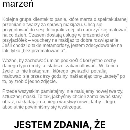
marzeń
Kolejna grupa klientek to panie, które marzą o spektakularnej
przemianie twarzy za sprawą makijażu. Chcą się
przygotować do sesji fotograficznej lub nauczyć się malować
na co dzień. Czasem dostają usługę w prezencie od
przyjaciółek – vouchery na makijaż to dobre rozwiązanie.
Jeśli chodzi o takie metamorfozy, jestem zdecydowanie na
tak, tylko „bez przemalowania”.
Ważne, by zachować umiar, podkreślić korzystne cechy
danego typu urody, a słabsze zakamuflować. W końcu
życie to nie Instagram, którego gwiazdki potrafią
malować się przez trzy godziny, nakładając tony „tapety” po
to, by zrobić jedno zdjęcie.
Przede wszystkim pamiętajmy: nie malujemy nowej twarzy,
sztucznej maski. To tak, jakbyśmy chcieli zamalować stary
obraz, nakładając na niego warstwy nowej farby – tego
absolutnie powinniśmy się wystrzegać.
JESTEM ZDANIA, ŻE