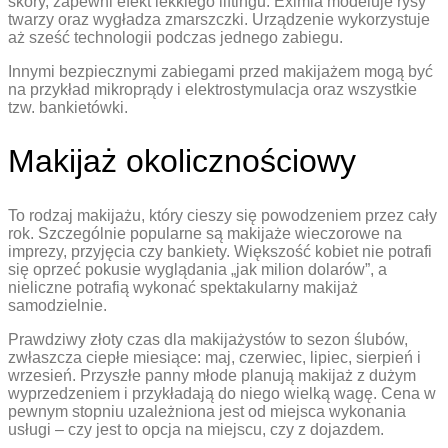
skóry, zapewni efekt lekkiego liftingu. Eximia modeluje rysy
twarzy oraz wygładza zmarszczki. Urządzenie wykorzystuje
aż sześć technologii podczas jednego zabiegu.
Innymi bezpiecznymi zabiegami przed makijażem mogą być
na przykład mikroprądy i elektrostymulacja oraz wszystkie
tzw. bankietówki.
Makijaż okolicznościowy
To rodzaj makijażu, który cieszy się powodzeniem przez cały
rok. Szczególnie popularne są makijaże wieczorowe na
imprezy, przyjęcia czy bankiety. Większość kobiet nie potrafi
się oprzeć pokusie wyglądania „jak milion dolarów”, a
nieliczne potrafią wykonać spektakularny makijaż
samodzielnie.
Prawdziwy złoty czas dla makijażystów to sezon ślubów,
zwłaszcza ciepłe miesiące: maj, czerwiec, lipiec, sierpień i
wrzesień. Przyszłe panny młode planują makijaż z dużym
wyprzedzeniem i przykładają do niego wielką wagę. Cena w
pewnym stopniu uzależniona jest od miejsca wykonania
usługi – czy jest to opcja na miejscu, czy z dojazdem.