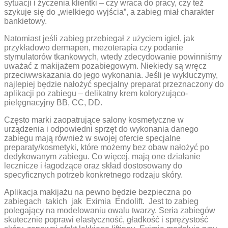
sytuacji i życzenia klientki – czy wraca do pracy, czy też
szykuje się do „wielkiego wyjścia”, a zabieg miał charakter
bankietowy.
Natomiast jeśli zabieg przebiegał z użyciem igieł, jak
przykładowo dermapen, mezoterapia czy podanie
stymulatorów tkankowych, wtedy zdecydowanie powinniśmy
uważać z makijażem pozabiegowym. Niekiedy są wręcz
przeciwwskazania do jego wykonania. Jeśli je wykluczymy,
najlepiej będzie nałożyć specjalny preparat przeznaczony do
aplikacji po zabiegu – delikatny krem koloryzująco-
pielęgnacyjny BB, CC, DD.
Często marki zaopatrujące salony kosmetyczne w
urządzenia i odpowiedni sprzęt do wykonania danego
zabiegu mają również w swojej ofercie specjalne
preparaty/kosmetyki, które możemy bez obaw nałożyć po
dedykowanym zabiegu. Co więcej, mają one działanie
lecznicze i łagodzące oraz skład dostosowany do
specyficznych potrzeb konkretnego rodzaju skóry.
Aplikacja makijażu na pewno będzie bezpieczna po
zabiegach takich jak Eximia Endolift. Jest to zabieg
polegający na modelowaniu owalu twarzy. Seria zabiegów
skutecznie poprawi elastyczność, gładkość i sprężystość