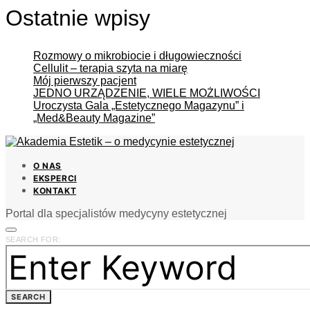
Ostatnie wpisy
Rozmowy o mikrobiocie i długowieczności
Cellulit – terapia szyta na miarę
Mój pierwszy pacjent
JEDNO URZĄDZENIE, WIELE MOŻLIWOŚCI
Uroczysta Gala „Estetycznego Magazynu” i
„Med&Beauty Magazine”
O NAS
EKSPERCI
KONTAKT
Portal dla specjalistów medycyny estetycznej
SEARCH FOR:
SEARCH