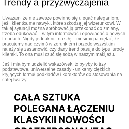
Trendy a przyzwyczajenia
Uważam, że nie zawsze powinno się ulegać naleganiom,
jeśli klientka ma nawyki, które szkodzą jej wizerunkowi. W
takiej sytuacji można spróbować ją przekonać do zmiany,
trzeba edukować – w tym informować i opowiadać o nowych
trendach. Nigdy jednak nic na siłę – musimy pamiętać, że
pracujemy nad czyimś wizerunkiem i przede wszystkim
należy się zastanowić, czy dany trend pasuje do typu urody
klientki. To ona musi czuć się sobą w naszym makijażu.
Jeśli miałbym udzielić wskazówek, to byłyby to trzy
podstawowe, uniwersalne zasady:- unikamy ciężkich i
kryjących formuł podkładów i korektorów do stosowania na
całej twarzy.
CAŁA SZTUKA
POLEGANA ŁĄCZENIU
KLASYKII NOWOŚCI