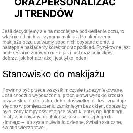
ORAZPERSONALIZAC
JI TRENDÓW
Jeśli decydujemy się na mocniejsze podkreślenie oczu, to
właśnie od nich zaczynamy makijaż. Po ukończeniu
makijażu oczu usuwamy spod nich osypane cienie, a
następnie nakładamy korektor oraz podkład. Ryzykowne jest
podkreślanie zarówno oczu, jak i ust oraz policzków –
dobrze, jak bohater akcji jest tylko jeden!
Stanowisko do makijażu
Powinno być przede wszystkim czyste i zdezynfekowane.
Jeśli chodzi o wyposażenie, pracę ułatwi wysokie krzesło
reżyserskie, duże lustro, dobre doświetlenie. Jeśli znajduje
się ono w pomieszczeniu zamkniętym bez okien, dobrze by
było, żeby lampy oświetlające twarz klientki, np. lightringi,
miały wbudowany regulator światła – od ciepłego do
zimnego – lub system „światło dzienne, światło sztuczne,
światło wieczorowe”.