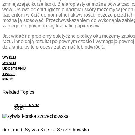
zmniejszając kurze łapki. Blefaroplastykę można powtarzać, cz
wow. Usuwając chirurgicznie nadmiar skóry możemy w jeden dzi
pacjentom wrócić do normalnej aktywności, jeszcze przed ich 
można ją stosować. Przeciwwskazaniem do wykonania zabiegu 
zabiegu nie powinno się też palić papierosów.
Jak widać na problemy estetyczne okolicy oka możemy zastoso
razu. Inne dają rezultat po pewnym czasie i wymagają pewnej r
działania, by te procesy zatrzymać lub odwrócić.
WYŚLIJ
WYŚLIJ
UDOSTĘPNIJ
TWEET
PIN IT
Related Topics
MEZOTERAPIA
OCZY
dr n. med. Sylwia Korska-Szczechowska