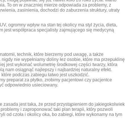
nia. To on w znaczniej mierze odpowiada za problemy, z
wienia, zasinienia, dochodzi do zaburzenia struktury, utraty
, ogromny wpływ na stan tej okolicy ma styl życia, dieta,
m jest współpraca specjalisty zajmującego się medycyną
atomii, technik, które bierzemy pod uwagę, a także
nigdy nie wypełniamy doliny łez osobie, które ma przepuklinę
iej jest wykonać wolumetrię środkowej części twarzy, która
lą nam osiągnąć najlepszy i najbardziej naturalny efekt.
które podczas zabiegu łatwo jest uszkodzić.
y preparat za płytko, zrobimy pacjentowi czy pacjentce
 być odpowiednio usieciowany.
e zasada jest taka, że przed przystąpieniem do jakiegokolwiek
problemy i zaproponować taki plan terapii, który pozwoli
zyli od czoła i okolicy oka, bo zabiegi, które wykonamy na tym