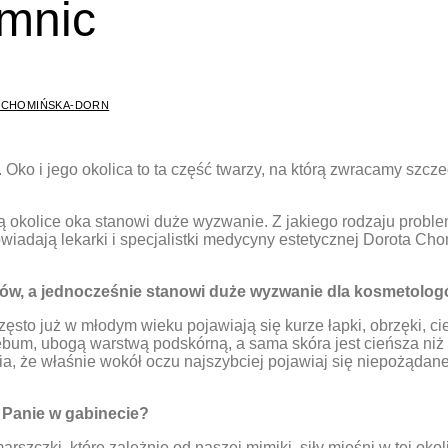
emnic
A CHOMIŃSKA-DORN
a. Oko i jego okolica to ta część twarzy, na którą zwracamy sz
 okolice oka stanowi duże wyzwanie. Z jakiego rodzaju problem
iadają lekarki i specjalistki medycyny estetycznej Dorota Chomi
ntów, a jednocześnie stanowi duże wyzwanie dla kosmetolo
Często już w młodym wieku pojawiają się kurze łapki, obrzęki, c
um, ubogą warstwą podskórną, a sama skóra jest cieńsza niż w 
awia, że właśnie wokół oczu najszybciej pojawiaj się niepożąda
ę Panie w gabinecie?
szczki, które zależnie od naszej mimiki, siły mięśni w tej okol