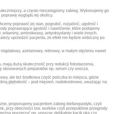
teczniejszy, a często niezastąpiony zabieg. Wykonujemy go
 poprawę wyglądu tej okolicy.
emy poprawić jej stan, pogrubić, rozjaśnić, ujędrnić i
araty poprawiające gęstość i nawilżenie, które podajemy
, witaminy, aminokwasy, antyoksydanty i wiele innych.
ależy uprzedzić pacjenta, że efekt nie będzie widoczny po
y, migdałowy, azelainowy, retinowy, w małym stężeniu nawet
mają dużą skuteczność przy redukcji fotostarzenia.
cję stosowanych preparatów np. serum czy osocza.
wy, ale też środkowa część policzka to miejsca, gdzie
ednią głębokość – pod mięsień, nadokostnowo, uważając na
czne, proponujemy pacjentom zabieg blefaropastyki, czyli
ek, przy obecności tzw. worków czyli przepuklinie przegrody
można poszerzyć np. unosząc delikatnie kącik oka czy