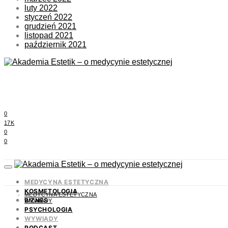
luty 2022
styczeń 2022
grudzień 2021
listopad 2021
październik 2021
0
17K
0
0
MEDYCYNA ESTETYCZNA
KOSMETOLOGIA
MEDYCYNA ESTETYCZNA
BIZNES
WYWIADY
PSYCHOLOGIA
WYWIADY
PODCAST