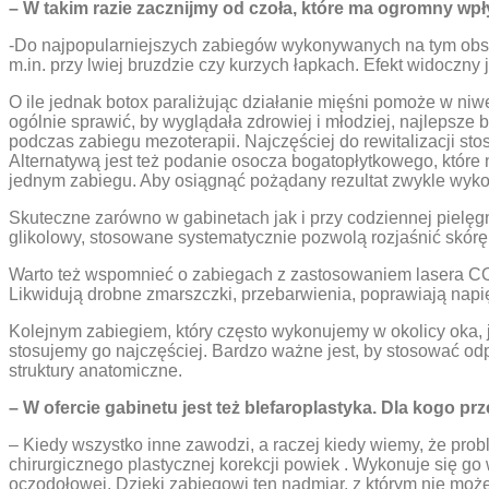
– W takim razie zacznijmy od czoła, które ma ogromny wpł
-Do najpopularniejszych zabiegów wykonywanych na tym obsza
m.in. przy lwiej bruzdzie czy kurzych łapkach. Efekt widoczn
O ile jednak botox paraliżując działanie mięśni pomoże w niwe
ogólnie sprawić, by wyglądała zdrowiej i młodziej, najlepsze 
podczas zabiegu mezoterapii. Najczęściej do rewitalizacji st
Alternatywą jest też podanie osocza bogatopłytkowego, które 
jednym zabiegu. Aby osiągnąć pożądany rezultat zwykle wyko
Skuteczne zarówno w gabinetach jak i przy codziennej pielęgn
glikolowy, stosowane systematycznie pozwolą rozjaśnić skórę,
Warto też wspomnieć o zabiegach z zastosowaniem lasera CO2
Likwidują drobne zmarszczki, przebarwienia, poprawiają napię
Kolejnym zabiegiem, który często wykonujemy w okolicy oka, j
stosujemy go najczęściej. Bardzo ważne jest, by stosować o
struktury anatomiczne.
– W ofercie gabinetu jest też blefaroplastyka. Dla kogo pr
– Kiedy wszystko inne zawodzi, a raczej kiedy wiemy, że prob
chirurgicznego plastycznej korekcji powiek . Wykonuje się go
oczodołowej. Dzięki zabiegowi ten nadmiar, z którym nie moż