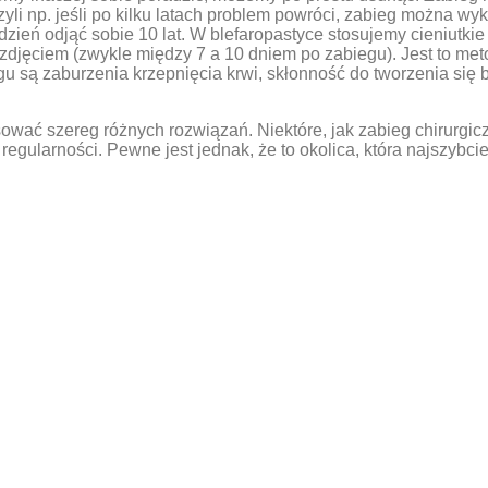
yli np. jeśli po kilku latach problem powróci, zabieg można wy
eń odjąć sobie 10 lat. W blefaropastyce stosujemy cieniutkie 
zdjęciem (zwykle między 7 a 10 dniem po zabiegu). Jest to met
są zaburzenia krzepnięcia krwi, skłonność do tworzenia się bl
wać szereg różnych rozwiązań. Niektóre, jak zabieg chirurgic
egularności. Pewne jest jednak, że to okolica, która najszybci