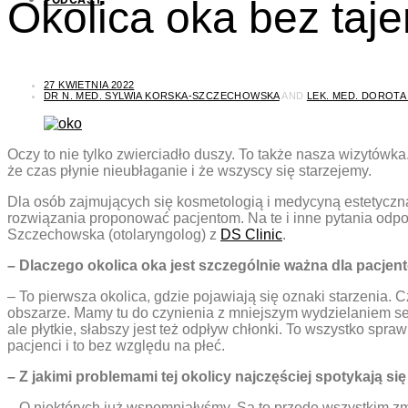
Okolica oka bez taj
27 KWIETNIA 2022
DR N. MED. SYLWIA KORSKA-SZCZECHOWSKA
AND
LEK. MED. DOROT
Oczy to nie tylko zwierciadło duszy. To także nasza wizytówk
że czas płynie nieubłaganie i że wszyscy się starzejemy.
Dla osób zajmujących się kosmetologią i medycyną estetyczną
rozwiązania proponować pacjentom. Na te i inne pytania odpow
Szczechowska (otolaryngolog) z
DS Clinic
.
– Dlaczego okolica oka jest szczególnie ważna dla pacje
– To pierwsza okolica, gdzie pojawiają się oznaki starzenia. 
obszarze. Mamy tu do czynienia z mniejszym wydzielaniem seb
ale płytkie, słabszy jest też odpływ chłonki. To wszystko spr
pacjenci i to bez względu na płeć.
– Z jakimi problemami tej okolicy najczęściej spotykają si
– O niektórych już wspomniałyśmy. Są to przede wszystkim zmar