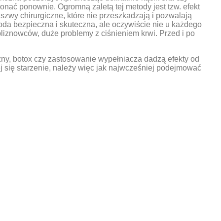
konać ponownie. Ogromną zaletą tej metody jest tzw. efekt
szwy chirurgiczne, które nie przeszkadzają i pozwalają
oda bezpieczna i skuteczna, ale oczywiście nie u każdego
iznowców, duże problemy z ciśnieniem krwi. Przed i po
zny, botox czy zastosowanie wypełniacza dadzą efekty od
ej się starzenie, należy więc jak najwcześniej podejmować