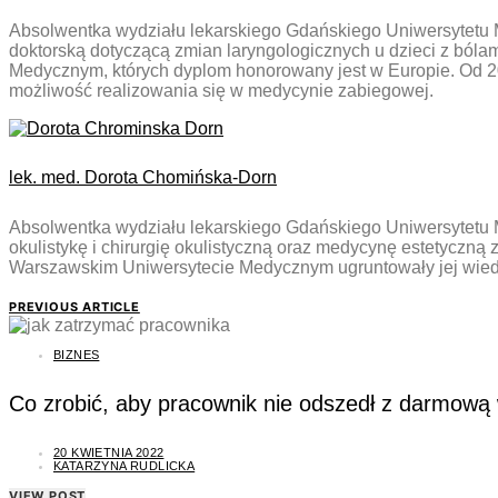
Absolwentka wydziału lekarskiego Gdańskiego Uniwersytetu M
doktorską dotyczącą zmian laryngologicznych u dzieci z bó
Medycznym, których dyplom honorowany jest w Europie. Od 2
możliwość realizowania się w medycynie zabiegowej.
lek. med. Dorota Chomińska-Dorn
Absolwentka wydziału lekarskiego Gdańskiego Uniwersytetu M
okulistykę i chirurgię okulistyczną oraz medycynę estetyczn
Warszawskim Uniwersytecie Medycznym ugruntowały jej wiedzę 
PREVIOUS ARTICLE
BIZNES
Co zrobić, aby pracownik nie odszedł z darmową 
20 KWIETNIA 2022
KATARZYNA RUDLICKA
VIEW POST