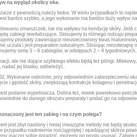
yw na wygląd okolicy oka.
rze z pewnością należy botox. W wielu przypadkach to najsku
y jest bardzo szybko, a jego wykonanie ma bardzo duży wpływ na
lowaniu zmarszczek, nie ma wpływu na kondycję skóry. Jeśli chc
będą zabiegi rewitalizujące. Stosujemy tu różnego rodzaju prep
osujemy produkty zawierające nieusieciowiony kwas hialuronowy
nie uczula i jest preparatem naturalnym. Stosując mezoterapię n
nujemy serię 3 – 6 zabiegów, w odstępach 2 – 4 tygodniowych.
acji, ale nie dające szybkiego efektu będą też pilingi. Mlekow
 nadać jej blasku, odświeżyć.
. Wykonane ostrożnie, przy odpowiednim zabezpieczeniu oka, 
cie i gęstość skóry, zwiększają kontrakcje kolagenu i penetra
est podanie wypełniacza. Dolina łez, rowek powiekowo-policzko
dpowiednie do danego obszaru preparaty i podać go na odpowi
zeznaczony jest ten zabieg i na czym polega?
lem jest zbyt nasilony i mniej inwazyjne metody nie będą skute
 w przypadku nadmiernie rozciągniętej i opadającej skórze powi
emy inaczej sobie poradzić, możemy po prostu usunąć. Zabieg 