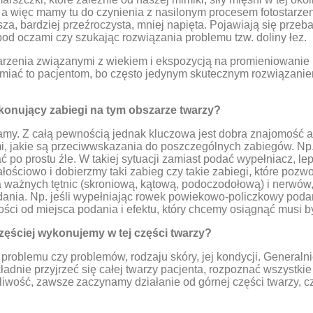
, a więc mamy tu do czynienia z nasilonym procesem fotostarze
za, bardziej przeźroczysta, mniej napięta. Pojawiają się przebar
pod oczami czy szukając rozwiązania problemu tzw. doliny łez.
rzenia związanymi z wiekiem i ekspozycją na promieniowanie UV
amiać to pacjentom, bo często jedynym skutecznym rozwiązanie
ykonujący zabiegi na tym obszarze twarzy?
amy. Z całą pewnością jednak kluczowa jest dobra znajomość an
i, jakie są przeciwwskazania do poszczególnych zabiegów. Np. 
po prostu źle. W takiej sytuacji zamiast podać wypełniacz, lep
łościowo i dobierzmy taki zabieg czy takie zabiegi, które pozwo
a ważnych tętnic (skroniową, kątową, podoczodołową) i nerwów, 
ania. Np. jeśli wypełniając rowek powiekowo-policzkowy podam
żności od miejsca podania i efektu, który chcemy osiągnąć musi
zęściej wykonujemy w tej części twarzy?
roblemu czy problemów, rodzaju skóry, jej kondycji. Generalni
adnie przyjrzeć się całej twarzy pacjenta, rozpoznać wszystkie 
ożliwość, zawsze zaczynamy działanie od górnej części twarzy, c