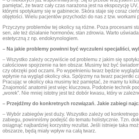
pamiętać, że twarz cały czas narażona jest na ekspozycję UV
którymi spotykamy się w gabinecie. Skóra staje się coraz cieńs
objętości. Wielu pacjentów przychodzi do nas z tzw. workami 
Przyczyny problemów tej okolicy są różne. Poza procesami sta
sen, ale też działanie hormonów, stan zdrowia. Warto uświad
estetyczną z np. endokrynologiem.
– Na jakie problemy powinni być wyczuleni specjaliści, w
– Wszystko zależy oczywiście od problemu z jakim się spotyk
całościowe spojrzenie na ten obszar. Musimy też być świadom
czy obrzęki pod oczami. Po wypełnieniu twarz będzie wyglądać 
wpłynie na wygląd okolicy oka. Spójrzmy na twarz pacjentki ca
Pracując w okolicy oka musimy też pamiętać, że mamy tu kilk
Znajomość anatomii jest więc kluczowa. Podobnie technik pod
„worek”. Nie mniej istotny jest też dobór kwasu, który w zale
– Przejdźmy do konkretnych rozwiązań. Jakie zabiegi najc
– Wybór zabiegów jest duży. Wszystko zależy od konkretnego p
zabiegu, powinniśmy podejść do tematu holistycznie. Tzn. dokł
osiągnąć najbardziej korzystny rezultat. Jeśli istnieje taka m
obszarze, będą miały wpływ na całą twarz.