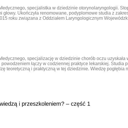
edycznego, specjalistka w dziedzinie otorynolaryngologii. St
lami głowy. Ukończyła renomowane, podyplomowe studia z zakr
015 roku związana z Oddziałem Laryngologicznym Wojewódzkie
edycznego, specjalizację w dziedzinie chorób oczu uzyskała w
ą z powodzeniem łączy w codziennej praktyce lekarskiej. Studi
teoretyczną i praktyczną w tej dziedzinie. Wiedzę pogłębia na
wiedzą i przeszkoleniem? – część 1