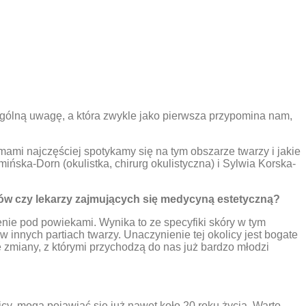
czególną uwagę, a która zwykle jako pierwsza przypomina nam,
ami najczęściej spotykamy się na tym obszarze twarzy i jakie
ńska-Dorn (okulistka, chirurg okulistyczna) i Sylwia Korska-
gów czy lekarzy zajmujących się medycyną estetyczną?
ienie pod powiekami. Wynika to ze specyfiki skóry w tym
innych partiach twarzy. Unaczynienie tej okolicy jest bogate
ne zmiany, z którymi przychodzą do nas już bardzo młodzi
icy, mogą pojawiać się już nawet koło 20 roku życia. Warto